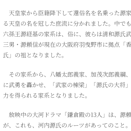
天皇家から臣籍降下して還俗名を名乗った源家
る天皇の名を冠した庶流に分かれました。中で
六孫王源経基の家系は、俗に、彼らは清和源氏
三男・源頼信が現在の大阪府羽曳野市に拠点「
氏」の祖となりました。
その家系から、八幡太郎義家、加茂次郎義綱、新
に武勇を轟かせ、「武家の棟梁」「源氏の大将
力を得られる家系となりました。
放映中の大河ドラマ「鎌倉殿の13人」は、源
が、これも、河内源氏のルーツがあってのこと