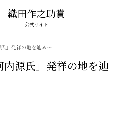
織田作之助賞
公式サイト
内源氏」発祥の地を辿る～
「河内源氏」発祥の地を辿