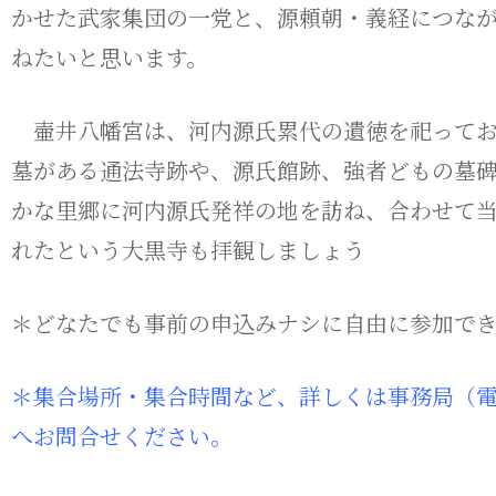
かせた武家集団の一党と、源頼朝・義経につな
ねたいと思います。
壷井八幡宮は、河内源氏累代の遺徳を祀ってお
墓がある通法寺跡や、源氏館跡、強者どもの墓
かな里郷に河内源氏発祥の地を訪ね、合わせて
れたという大黒寺も拝観しましょう
＊どなたでも事前の申込みナシに自由に参加で
＊集合場所・集合時間など、詳しくは事務局（電話：06-6
へお問合せください。