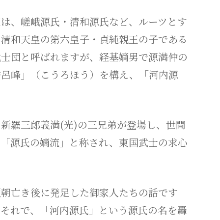
は、嵯峨源氏・清和源氏など、ルーツとす
も清和天皇の第六皇子・貞純親王の子である
武士団と呼ばれますが、経基嫡男で源満仲の
香呂峰」（こうろほう）を構え、「河内源
羅三郎義満(光)の三兄弟が登場し、世間
」「源氏の嫡流」と称され、東国武士の求心
頼朝亡き後に発足した御家人たちの話です
。それで、「河内源氏」という源氏の名を轟