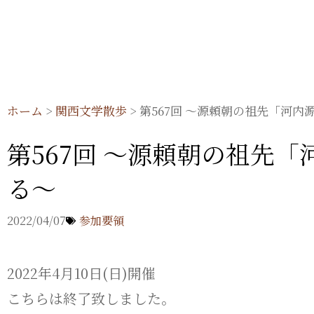
内
容
を
ス
キ
ホーム
>
関西文学散歩
>
第567回 ～源頼朝の祖先「河
ッ
第567回 ～源頼朝の祖先
プ
る～
2022/04/07
参加要領
2022年4月10日(日)開催
こちらは終了致しました。