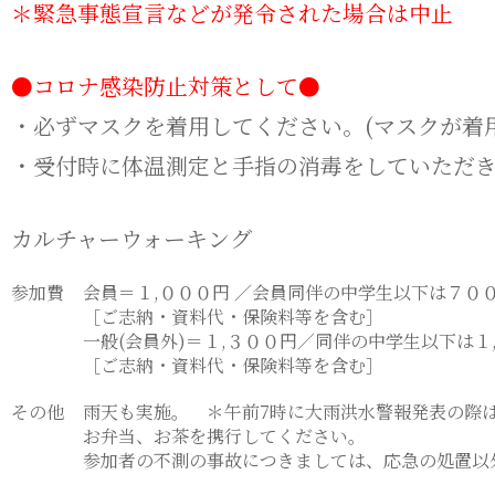
＊緊急事態宣言などが発令された場合は中止
●コロナ感染防止対策として●
・必ずマスクを着用してください。(マスクが着
・受付時に体温測定と手指の消毒をしていただ
カルチャーウォーキング
参加費
会員＝１,０００円 ／会員同伴の中学生以下は７００
［ご志納・資料代・保険料等を含む］
一般(会員外)＝１,３００円／同伴の中学生以下は１
［ご志納・資料代・保険料等を含む］
その他
雨天も実施。 ＊午前7時に大雨洪水警報発表の際
お弁当、お茶を携行してください。
参加者の不測の事故につきましては、応急の処置以