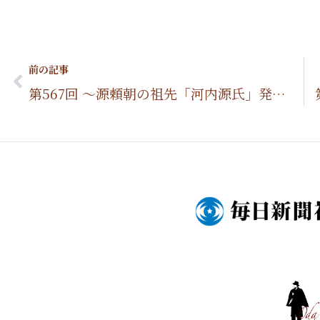
Prev
前の記事
第567回 ～源頼朝の祖先「河内源氏」発祥の地を辿る～