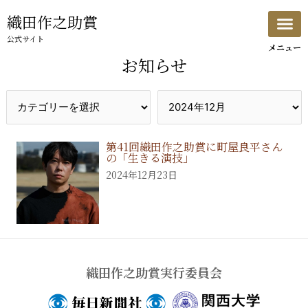
内
織田作之助賞
容
公式サイト
を
お知らせ
ス
キ
ッ
プ
第41回織田作之助賞に町屋良平さん
の「生きる演技」
2024年12月23日
織田作之助賞実行委員会