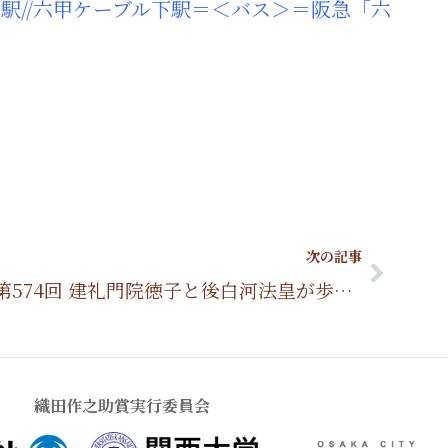
駅//六甲ケーブル下駅＝＜バス＞＝阪急「六
Next
次の記事
第574回 建礼門院徳子と後白河法皇が歩いた江文峠(えぶみとうげ)を辿る
織田作之助賞実行委員会