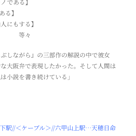
ノである】
ある】
人にもする】
々
ぶしながら』の三部作の解説の中で彼女
的な大阪弁で表現したかった。そして人間は
私は小説を書き続けている」
）
駅//＜ケーブル＞//六甲山上駅…天穂日命