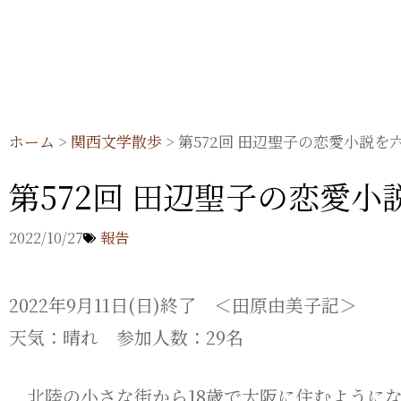
内
容
を
ス
キ
ホーム
>
関西文学散歩
>
第572回 田辺聖子の恋愛小説を
ッ
第572回 田辺聖子の恋愛
プ
2022/10/27
報告
2022年9月11日(日)終了 ＜田原由美子記＞
天気：晴れ 参加人数：29名
北陸の小さな街から18歳で大阪に住むように