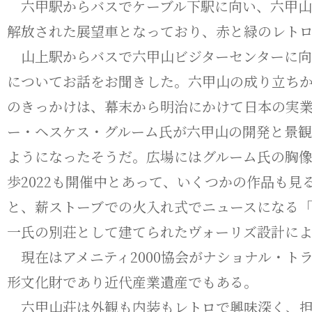
六甲駅からバスでケーブル下駅に向い、六甲山
解放された展望車となっており、赤と緑のレト
山上駅からバスで六甲山ビジターセンターに向
についてお話をお聞きした。六甲山の成り立ち
のきっかけは、幕末から明治にかけて日本の実
ー・ヘスケス・グルーム氏が六甲山の開発と景
ようになったそうだ。広場にはグルーム氏の胸
歩2022も開催中とあって、いくつかの作品も
と、薪ストーブでの火入れ式でニュースになる
一氏の別荘として建てられたヴォーリズ設計に
現在はアメニティ2000協会がナショナル・ト
形文化財であり近代産業遺産でもある。
六甲山荘は外観も内装もレトロで興味深く、担