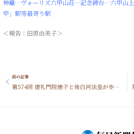
神籬…ヴォーリズ六甲山荘…記念碑台…六甲山上
甲」駅等最寄り駅
＜報告：田原由美子＞
Prev
前の記事
第574回 建礼門院徳子と後白河法皇が歩いた江文峠(えぶみとうげ)を辿る