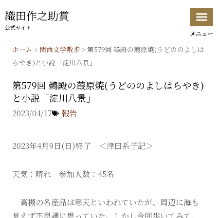
内
織田作之助賞
容
公式サイト
を
ス
ホーム
>
関西文学散歩
>
第579回 鵜殿の葭原焼(うどののよしは
キ
らやき)と小説「淀川八景」
ッ
第579回 鵜殿の葭原焼(うどののよしはらやき)
プ
と小説「淀川八景」
2023/04/17
報告
2023年4月9日(日)終了 ＜津田系子記＞
天気：晴れ 参加人数：45名
高槻の名産品は寒天といわれていたが、周辺に海も
見えず不思議に思っていた。しかし今回歩いてみて、