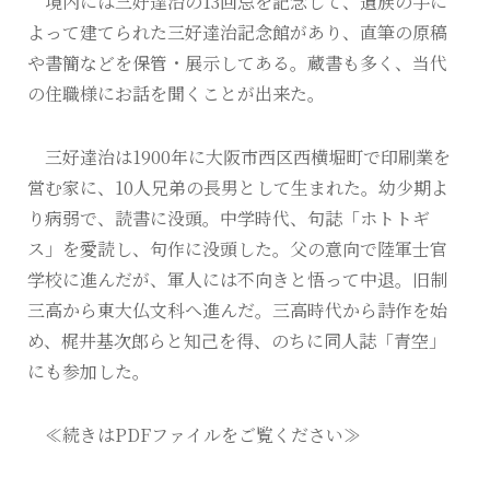
境内には三好達治の13回忌を記念して、遺族の手に
よって建てられた三好達治記念館があり、直筆の原稿
や書簡などを保管・展示してある。蔵書も多く、当代
の住職様にお話を聞くことが出来た。
三好達治は1900年に大阪市西区西横堀町で印刷業を
営む家に、10人兄弟の長男として生まれた。幼少期よ
り病弱で、読書に没頭。中学時代、句誌「ホトトギ
ス」を愛読し、句作に没頭した。父の意向で陸軍士官
学校に進んだが、軍人には不向きと悟って中退。旧制
三高から東大仏文科へ進んだ。三高時代から詩作を始
め、梶井基次郎らと知己を得、のちに同人誌「青空」
にも参加した。
≪続きはPDFファイルをご覧ください≫