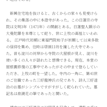
新興住宅地を抜けると、古くからの家々も見受けら
れ、その集落の中に本澄寺があった。この日蓮宗の寺
院は文明3年（1471年）の開創とある。日蓮聖人顕示の
大曼陀羅を本尊として祀り、世に上牧の高祖といわれ
る。 江戸時代初期に東福門院和子が祈願して以来多数
の信仰を集め、往時は塔頭11坊を擁した大寺であっ
た。昔も淀川の対岸から寺院の大屋根が見え、淀川を
使い多くの人々が訪れたと想像できる。現在、本堂の
屋根裏修復の工事中であったがその中まで登らしてい
ただき、上牧の町を一望した。寺内の一角に、第41世
のご住職であった三好龍神氏の兄であり、詩人三好達
治のお墓がシンプルですがすがしく祀られていた。墓
記名は泉鏡花の筆であったと聞いた。