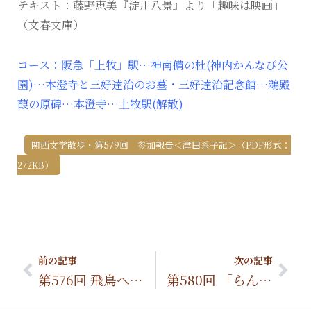
テキスト：藤野恵美『淀川八景』より「趣味は映画」
（文春文庫）
コース：阪急「上牧」駅…神南備の杜(神内かんなび公
園)…本澄寺と三好達治のお墓・三好達治記念館…鵜殿
葭の原碑…本澄寺…上牧駅(解散)
関西文学散歩・第579回 参加報告＜津田系子記＞（PDF形式：
272KB）
Prev
Nex
前の記事
次の記事
第576回 飛鳥への入り口・海石榴市(つばいち)で、上田秋成「雨月物語」を読む
第580回 「らんまん」の主人公・牧野富太郎博士と伝説のコレクター池長孟