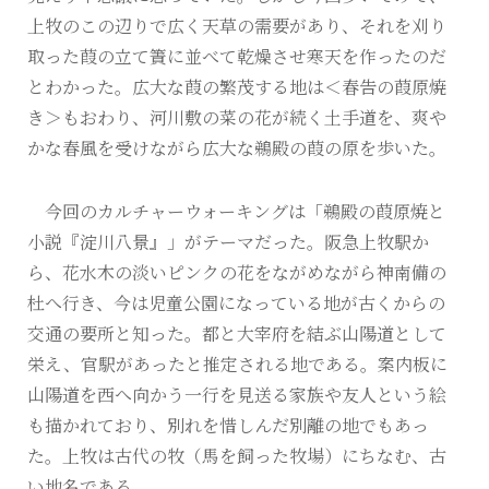
上牧のこの辺りで広く天草の需要があり、それを刈り
取った葭の立て簀に並べて乾燥させ寒天を作ったのだ
とわかった。広大な葭の繁茂する地は＜春告の葭原焼
き＞もおわり、河川敷の菜の花が続く土手道を、爽や
かな春風を受けながら広大な鵜殿の葭の原を歩いた。
今回のカルチャーウォーキングは「鵜殿の葭原焼と
小説『淀川八景』」がテーマだった。阪急上牧駅か
ら、花水木の淡いピンクの花をながめながら神南備の
杜へ行き、今は児童公園になっている地が古くからの
交通の要所と知った。都と大宰府を結ぶ山陽道として
栄え、官駅があったと推定される地である。案内板に
山陽道を西へ向かう一行を見送る家族や友人という絵
も描かれており、別れを惜しんだ別離の地でもあっ
た。上牧は古代の牧（馬を飼った牧場）にちなむ、古
い地名である。