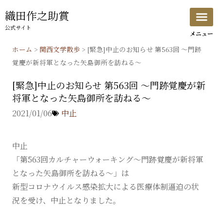
内
織田作之助賞
容
公式サイト
を
ス
ホーム
>
関西文学散歩
>
[緊急]中止のお知らせ 第563回 ～門跡
キ
覚慶が新将軍となった矢島御所を訪ねる～
ッ
[緊急]中止のお知らせ 第563回 ～門跡覚慶が新
プ
将軍となった矢島御所を訪ねる～
2021/01/06
中止
中止
「第563回カルチャーウォーキング～門跡覚慶が新将軍
となった矢島御所を訪ねる～」は
新型コロナウイルス感染拡大による医療体制逼迫の状
況を受け、中止となりました。