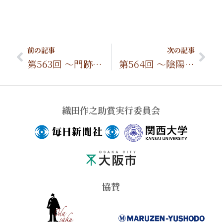
Prev
Nex
前の記事
次の記事
第563回 ～門跡覚慶が新将軍となった矢島御所を訪ねる～
第564回 ～陰陽師・安倍晴明が礼拝した泰山夫君を祀る赤山禅院～
織田作之助賞実行委員会
協賛